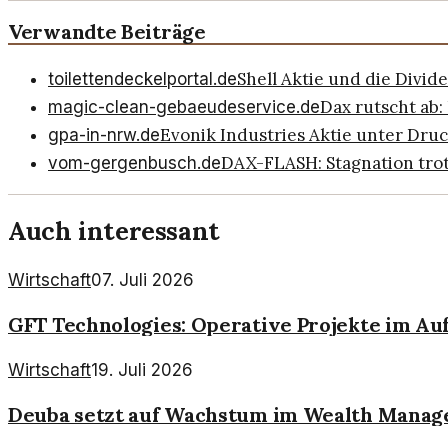
Verwandte Beiträge
Shell Aktie und die Divid
toilettendeckelportal.de
Dax rutscht ab:
magic-clean-gebaeudeservice.de
Evonik Industries Aktie unter Druc
gpa-in-nrw.de
DAX-FLASH: Stagnation trot
vom-gergenbusch.de
Auch interessant
Wirtschaft
07. Juli 2026
GFT Technologies: Operative Projekte im A
Wirtschaft
19. Juli 2026
Deuba setzt auf Wachstum im Wealth Manag