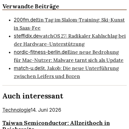
Verwandte Beiträge
Ein Tag im Slalom-Training: Ski-Kunst
200fm.de
in Saas-Fee
watchOS 27: Radikaler Kahlschlag bei
steffidix.de
der Hardware-Unterstützung
Eine neue Bedrohung
nordic-fitness-berlin.de
für Mac-Nutzer: Malware tarnt sich als Update
St. Jakob: Die neue Unterführung
match-u.de
zwischen Leifers und Bozen
Auch interessant
Technologie
14. Juni 2026
Taiwan Semiconductor: Allzeithoch in