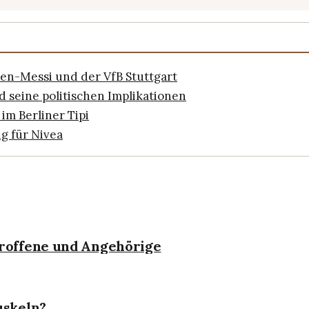
hen-Messi und der VfB Stuttgart
 seine politischen Implikationen
 im Berliner Tipi
ng für Nivea
roffene und Angehörige
uskeln?